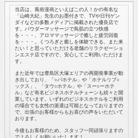
当店は、風俗漫画といえばこの人！かの有名な
「山崎大紀」先生のお墨付きで、TVや日刊ゲン
ダイなどの多数メディアに掲載された優良店で
す。パウダーマッサージで鳥肌の立つ快感
を・・・、アロママッサージで癒しと疲労回復
を・・・。くつろぎと癒しを体験できる、また来
たい！と思っていただける老舗のリラクゼーショ
ンエステ店ですので、安心してご利用いただけま
す。
また近年では豊島区大塚エリアの再開発事業が動
き出しており、「○パホテル」や「ホテルリブ○
ックス」、「タウ○ホテル」や「スー○ーホテ
ル」など有名ビジネスホテルチェーンも続々と開
業しています。いずれのビジネスホテルをご利用
の場合でも女性の派遣は可能となっておりますの
で、出張のお客様からもお喜びの声をいただいて
おります。
今後もお客様のため、スタッフ一同頑張りますの
でよろしくお願いいたします！